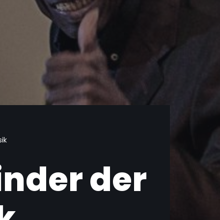
ik
inder der
k